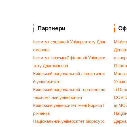
Партнери
Офі
Інститут соціології Університету Драг
Мініст
оманова
Департ
Інститут іноземної філології Універси
а спор
тету Драгоманова
Освітн
Київський національний лінгвістични
Мала а
й університет
Украї
Київський національний торговельно
ті Осв
-економічний університет
COVID-
Київський університет імені Бориса Г
ід МО
рінченка
Націо
Національний університет біоресурс
Держав