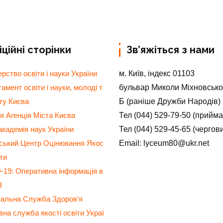
ційні сторінки
Зв’яжіться з нами
м. Київ, індекс 01103
ерство освіти і науки України
бульвар Миколи Міхновсько
амент освіти і науки, молоді т
Б (раніше Дружби Народів)
ту Києва
Тел (044) 529-79-50 (прийм
я Агенція Міста Києва
Тел (044) 529-45-65 (чергов
кадемія наук України
Email: lyceum80@ukr.net
нський Центр Оцінювання Якос
іти
19: Оперативна інформація в
З
нальна Служба Здоров’я
на служба якості освіти Украї