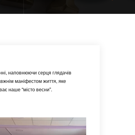
нні, наповнюючи серця глядачів
равжнім маніфестом життя, яке
ває наше “місто весни”.