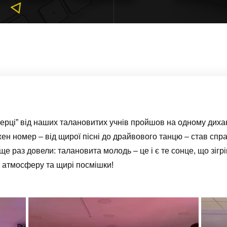
ерці” від наших талановитих учнів пройшов на одному диха
жен номер – від щирої пісні до драйвового танцю – став сп
ще раз довели: талановита молодь – це і є те сонце, що зігрі
 атмосферу та щирі посмішки!