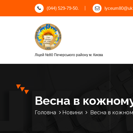
П
(044) 529-79-50.
lyceum80@ukr
е
р
е
й
т
и
д
Ліцей №80 Печерського району м. Києва
о
к
о
н
т
е
Весна в кожному
н
т
Головна
Новини
Весна в кожном
у