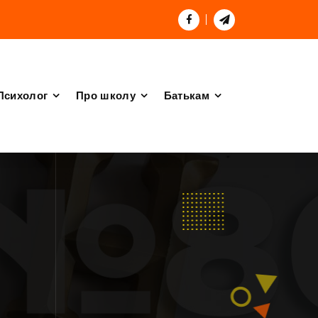
Психолог
Про школу
Батькам