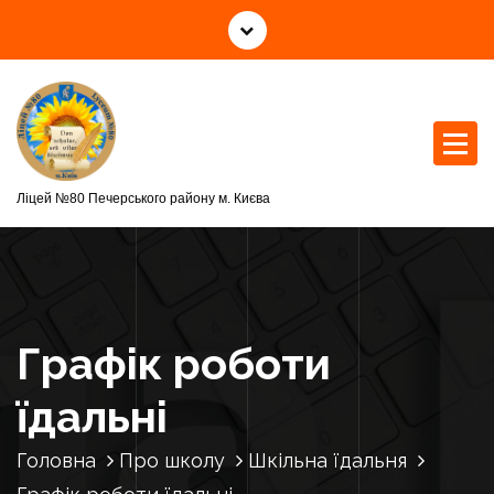
П
е
р
е
й
т
и
д
Ліцей №80 Печерського району м. Києва
о
к
о
н
т
Графік роботи
е
н
їдальні
т
у
Головна
Про школу
Шкільна їдальня