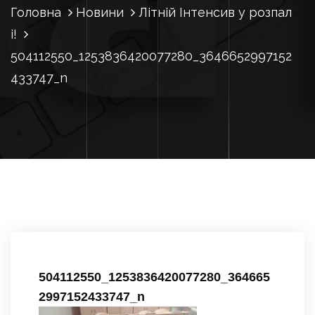
Головна
Новини
Літній Інтенсив у розпал
і!
504112550_1253836420077280_3646652997152
433747_n
504112550_1253836420077280_364665
2997152433747_n