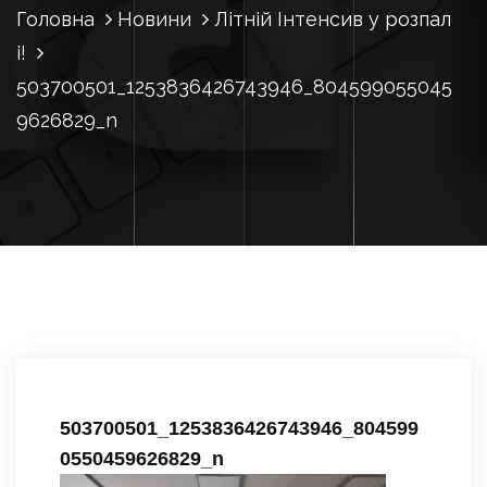
Головна
Новини
Літній Інтенсив у розпал
і!
503700501_1253836426743946_804599055045
9626829_n
503700501_1253836426743946_804599
0550459626829_n