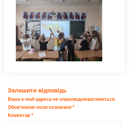
Залишити відповідь
Ваша e-mail адреса не оприлюднюватиметься.
Обов’язкові поля позначені
*
Коментар
*