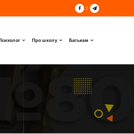
Психолог
Про школу
Батькам