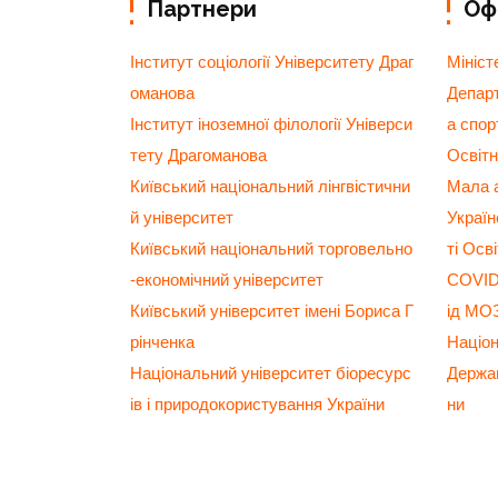
Партнери
Офі
Інститут соціології Університету Драг
Мініст
оманова
Департ
Інститут іноземної філології Універси
а спор
тету Драгоманова
Освітн
Київський національний лінгвістични
Мала а
й університет
Украї
Київський національний торговельно
ті Осв
-економічний університет
COVID-
Київський університет імені Бориса Г
ід МО
рінченка
Націо
Національний університет біоресурс
Держав
ів і природокористування України
ни