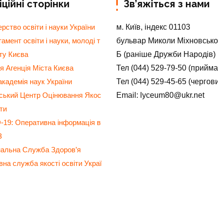
ційні сторінки
Зв’яжіться з нами
м. Київ, індекс 01103
ерство освіти і науки України
бульвар Миколи Міхновсько
амент освіти і науки, молоді т
Б (раніше Дружби Народів)
ту Києва
Тел (044) 529-79-50 (прийм
я Агенція Міста Києва
Тел (044) 529-45-65 (чергов
кадемія наук України
Email: lyceum80@ukr.net
нський Центр Оцінювання Якос
іти
19: Оперативна інформація в
З
нальна Служба Здоров’я
на служба якості освіти Украї