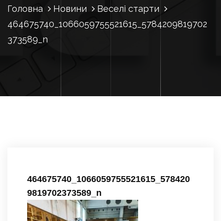
Головна
Новини
Веселі старти
464675740_1066059755521615_5784209819702
373589_n
464675740_1066059755521615_578420
9819702373589_n