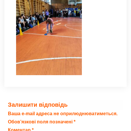
Залишити відповідь
Ваша e-mail адреса не оприлюднюватиметься.
Обов’язкові поля позначені
*
Коментар
*