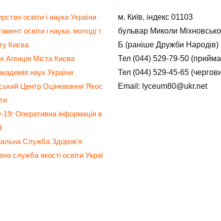
м. Київ, індекс 01103
ерство освіти і науки України
бульвар Миколи Міхновсько
амент освіти і науки, молоді т
Б (раніше Дружби Народів)
ту Києва
Тел (044) 529-79-50 (прийм
я Агенція Міста Києва
Тел (044) 529-45-65 (чергов
кадемія наук України
Email: lyceum80@ukr.net
нський Центр Оцінювання Якос
іти
19: Оперативна інформація в
З
нальна Служба Здоров’я
на служба якості освіти Украї