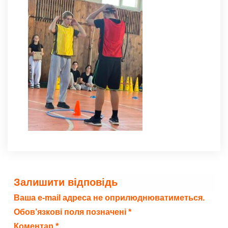
Залишити відповідь
Ваша e-mail адреса не оприлюднюватиметься.
Обов’язкові поля позначені
*
Коментар
*