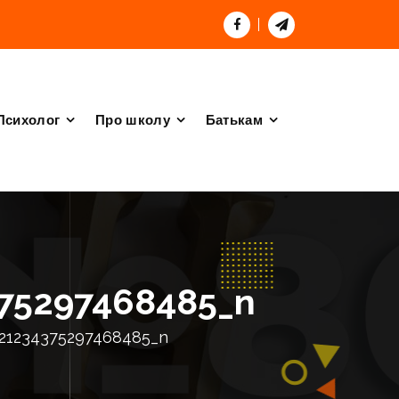
Психолог
Про школу
Батькам
75297468485_n
21234375297468485_n