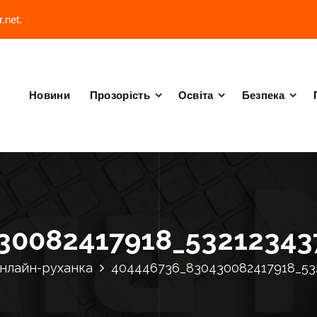
.net.
Новини
Прозорість
Освіта
Безпека
30082417918_53212343
онлайн-руханка
404446736_830430082417918_53