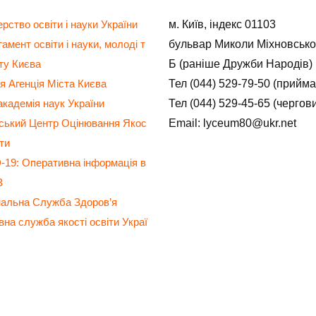
м. Київ, індекс 01103
ерство освіти і науки України
бульвар Миколи Міхновсько
амент освіти і науки, молоді т
Б (раніше Дружби Народів)
ту Києва
Тел (044) 529-79-50 (прийм
я Агенція Міста Києва
Тел (044) 529-45-65 (чергов
кадемія наук України
Email: lyceum80@ukr.net
нський Центр Оцінювання Якос
іти
19: Оперативна інформація в
З
нальна Служба Здоров’я
на служба якості освіти Украї