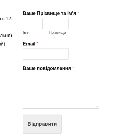
Ваше Прізвище та Ім'я
*
го 12-
Ім'я
Прізвище
альня)
ий)
Email
*
Ваше повідомлення
*
Відправити