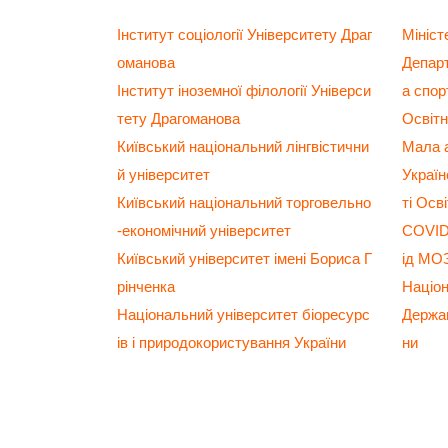
Інститут соціології Університету Драг
Мініст
оманова
Департ
Інститут іноземної філології Універси
а спор
тету Драгоманова
Освітн
Київський національний лінгвістични
Мала а
й університет
Украї
Київський національний торговельно
ті Осв
-економічний університет
COVID-
Київський університет імені Бориса Г
ід МО
рінченка
Націо
Національний університет біоресурс
Держав
ів і природокористування України
ни