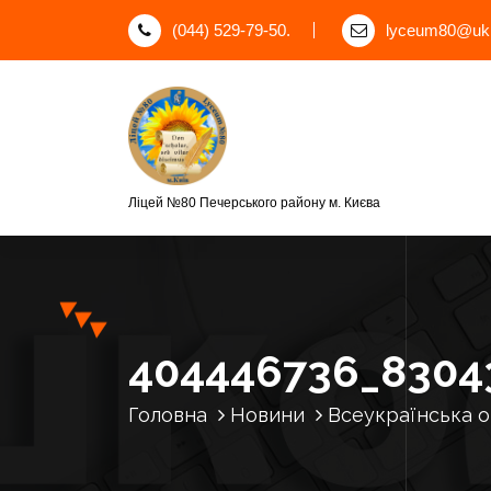
П
(044) 529-79-50.
lyceum80@ukr
е
р
е
й
т
и
д
Ліцей №80 Печерського району м. Києва
о
к
о
н
т
е
404446736_8304
н
т
Головна
Новини
Всеукраїнська 
у