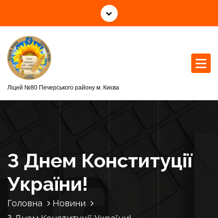
П
е
р
е
й
т
и
д
Ліцей №80 Печерського району м. Києва
о
к
о
н
т
З Днем Конституції
е
н
України!
т
у
Головна
Новини