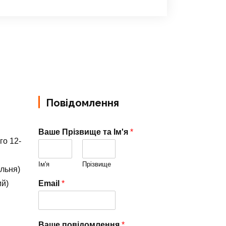
Повідомлення
Ваше Прізвище та Ім'я
*
го 12-
Ім'я
Прізвище
альня)
ий)
Email
*
Ваше повідомлення
*