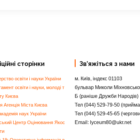
ційні сторінки
Зв’яжіться з нами
м. Київ, індекс 01103
ерство освіти і науки України
бульвар Миколи Міхновсько
амент освіти і науки, молоді т
Б (раніше Дружби Народів)
ту Києва
Тел (044) 529-79-50 (прийм
я Агенція Міста Києва
Тел (044) 529-45-65 (чергов
кадемія наук України
Email: lyceum80@ukr.net
нський Центр Оцінювання Якос
іти