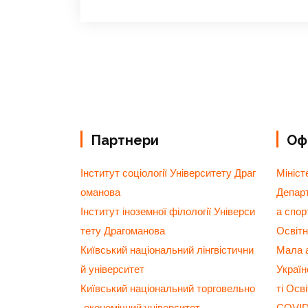
Партнери
Офі
Інститут соціології Університету Драг
Мініст
оманова
Департ
Інститут іноземної філології Універси
а спор
тету Драгоманова
Освітн
Київський національний лінгвістични
Мала а
й університет
Украї
Київський національний торговельно
ті Осв