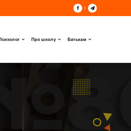
Психолог
Про школу
Батькам