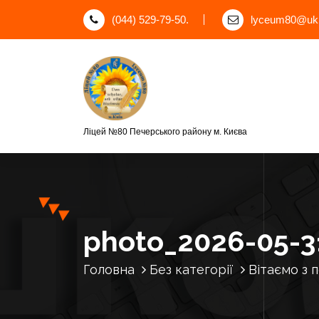
П
(044) 529-79-50.
lyceum80@ukr
е
р
е
й
т
и
д
Ліцей №80 Печерського району м. Києва
о
к
о
н
т
е
photo_2026-05-3
н
т
Головна
Без категорії
Вітаємо з 
у