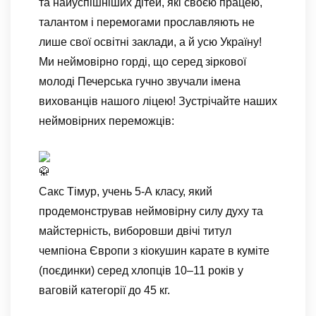
та найуспішніших дітей, які своєю працею,
талантом і перемогами прославляють не
лише свої освітні заклади, а й усю Україну!
​Ми неймовірно горді, що серед зіркової
молоді Печерська гучно звучали імена
вихованців нашого ліцею! Зустрічайте наших
неймовірних переможців:
Сакс Тімур, учень 5-А класу, який
продемонстрував неймовірну силу духу та
майстерність, виборовши двічі титул
чемпіона Європи з кіокушин карате в куміте
(поєдинки) серед хлопців 10–11 років у
ваговій категорії до 45 кг.