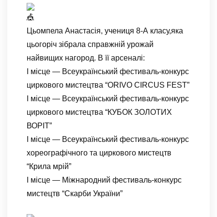
Цьомпела Анастасія, учениця 8-А класу,​яка
цьогоріч зібрала справжній урожай
найвищих нагород. В її арсеналі:
​І місце — Всеукраїнський фестиваль-конкурс
циркового мистецтва “ORIVO CIRCUS FEST”
​І місце — Всеукраїнський фестиваль-конкурс
циркового мистецтва “КУБОК ЗОЛОТИХ
ВОРІТ”
​І місце — Всеукраїнський фестиваль-конкурс
хореографічного та циркового мистецтв
“Крила мрій”
​І місце — Міжнародний фестиваль-конкурс
мистецтв “Скарби України”