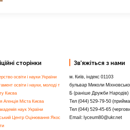
ційні сторінки
Зв’яжіться з нами
м. Київ, індекс 01103
ерство освіти і науки України
бульвар Миколи Міхновсько
амент освіти і науки, молоді т
Б (раніше Дружби Народів)
ту Києва
Тел (044) 529-79-50 (прийм
я Агенція Міста Києва
Тел (044) 529-45-65 (чергов
кадемія наук України
Email: lyceum80@ukr.net
нський Центр Оцінювання Якос
іти