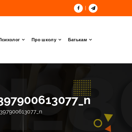
Психолог
Про школу
Батькам
397900613077_n
0397900613077_n