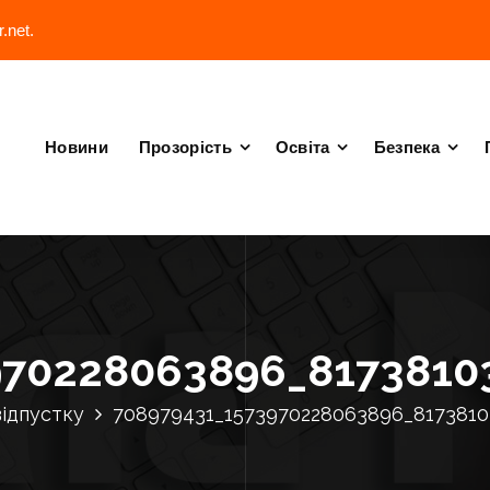
.net.
Новини
Прозорість
Освіта
Безпека
970228063896_8173810
відпустку
708979431_1573970228063896_817381