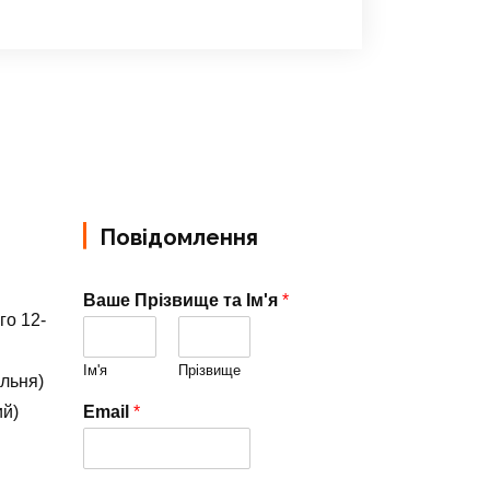
Повідомлення
Ваше Прізвище та Ім'я
*
го 12-
Ім'я
Прізвище
альня)
ий)
Email
*