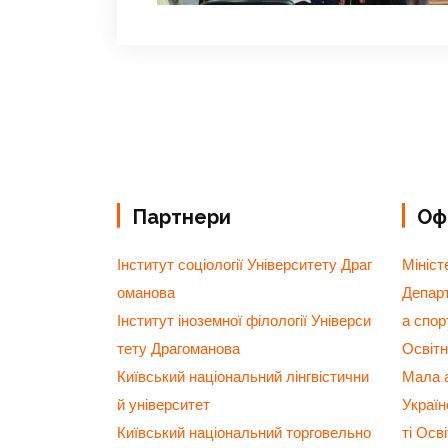
Партнери
Офі
Інститут соціології Університету Драг
Мініст
оманова
Департ
Інститут іноземної філології Універси
а спор
тету Драгоманова
Освітн
Київський національний лінгвістични
Мала а
й університет
Украї
Київський національний торговельно
ті Осв