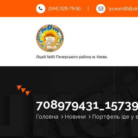
П
(044) 529-79-50.
lyceum80@ukr
е
р
е
й
т
и
д
Ліцей №80 Печерського району м. Києва
о
к
о
н
т
е
708979431_1573
н
т
Головна
Новини
Портфель іде у 
у