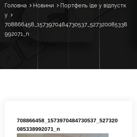
Головна
Новини
Портфель іде у відпустк
у
708866458_1573970484730537_527320085338
992071_n
708866458_1573970484730537_527320
085338992071_n