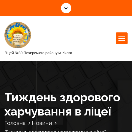
П
е
р
е
й
т
и
д
Ліцей №80 Печерського району м. Києва
о
к
о
н
т
Тиждень здорового
е
н
харчування в ліцеї
т
у
Головна
Новини