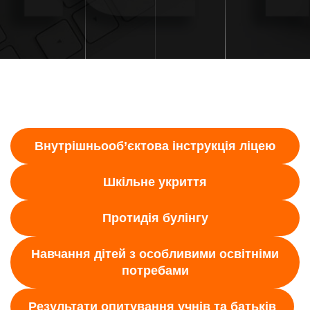
Внутрішньооб’єктова інструкція ліцею
Шкільне укриття
Протидія булінгу
Навчання дітей з особливими освітніми
потребами
Результати опитування учнів та батьків