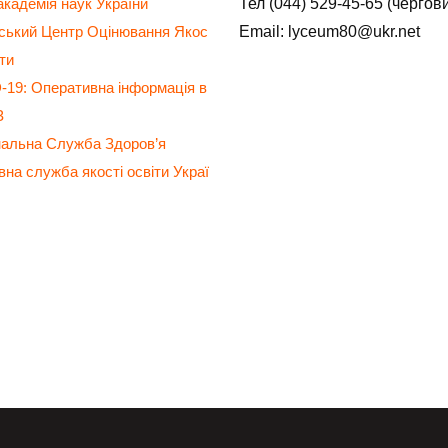
Тел (044) 529-45-65 (чергов
кадемія наук України
Email: lyceum80@ukr.net
нський Центр Оцінювання Якос
іти
19: Оперативна інформація в
З
нальна Служба Здоров’я
на служба якості освіти Украї