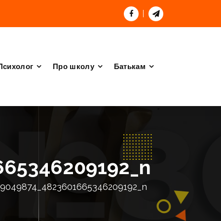
Психолог
Про школу
Батькам
665346209192_n
19049874_4823601665346209192_n