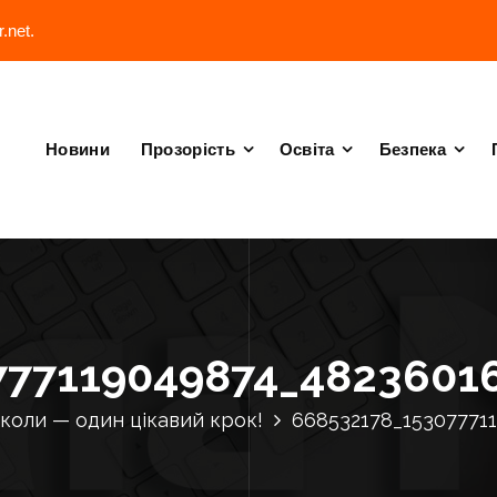
.net.
Новини
Прозорість
Освіта
Безпека
777119049874_4823601
школи — один цікавий крок!
668532178_15307771