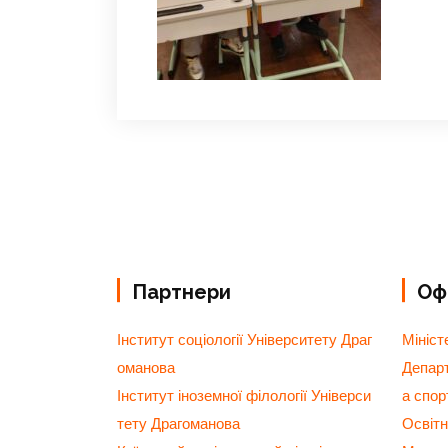
Партнери
Офі
Інститут соціології Університету Драг
Мініст
оманова
Департ
Інститут іноземної філології Універси
а спор
тету Драгоманова
Освітн