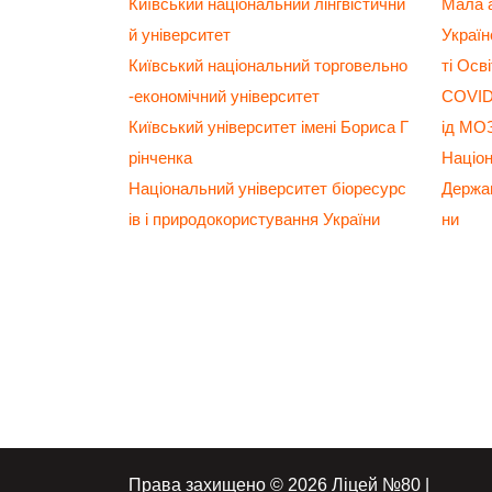
Київський національний лінгвістични
Мала а
й університет
Украї
Київський національний торговельно
ті Осв
-економічний університет
COVID-
Київський університет імені Бориса Г
ід МО
рінченка
Націо
Національний університет біоресурс
Держав
ів і природокористування України
ни
Права захищено © 2026 Ліцей №80 |