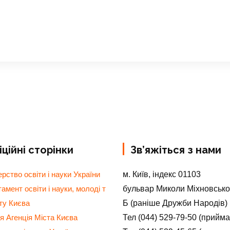
ційні сторінки
Зв’яжіться з нами
м. Київ, індекс 01103
ерство освіти і науки України
бульвар Миколи Міхновсько
амент освіти і науки, молоді т
Б (раніше Дружби Народів)
ту Києва
Тел (044) 529-79-50 (прийм
я Агенція Міста Києва