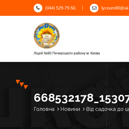
П
(044) 529-79-50.
lyceum80@ukr
е
р
е
й
т
и
д
Ліцей №80 Печерського району м. Києва
о
к
о
н
т
е
668532178_1530
н
т
Головна
Новини
Від садочка до 
у