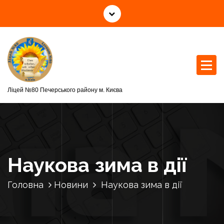
П
е
р
е
й
т
и
д
Ліцей №80 Печерського району м. Києва
о
к
о
н
т
Наукова зима в дії
е
н
Головна
Новини
Наукова зима в дії
т
у